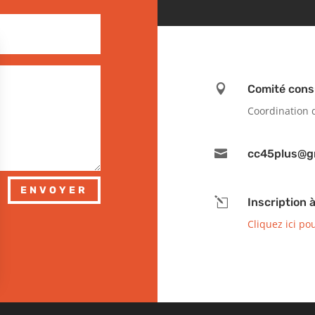

Comité cons
Coordination 

cc45plus@g
ENVOYER
l
Inscription à
Cliquez ici po